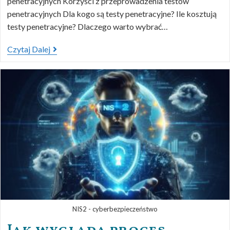
penetracyjnych Korzyści z przeprowadzenia testów
penetracyjnych Dla kogo są testy penetracyjne? Ile kosztują
testy penetracyjne? Dlaczego warto wybrać…
Czytaj Dalej
NIS2 - cyberbezpieczeństwo