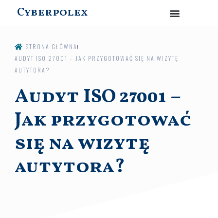
Cyberpolex
STRONA GŁÓWNA
AUDYT ISO 27001 – JAK PRZYGOTOWAĆ SIĘ NA WIZYTĘ
AUTYTORA?
Audyt ISO 27001 –
Jak przygotować
się na wizytę
autytora?