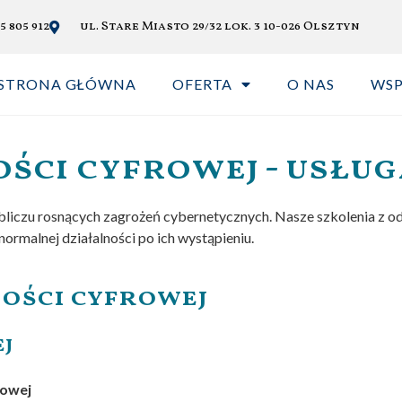
5 805 912
ul. Stare Miasto 29/32 lok. 3 10-026 Olsztyn
STRONA GŁÓWNA
OFERTA
O NAS
WS
ści cyfrowej - usług
obliczu rosnących zagrożeń cybernetycznych. Nasze szkolenia z 
ormalnej działalności po ich wystąpieniu.
ności cyfrowej
j
rowej