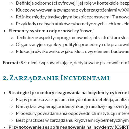
Definicja odporności cyfrowej i jej rolę w kontekście bez
Kluczowe wyzwania związane z cyberzagrożeniami w XXI
Różnice między tradycyjnym bezpieczeństwem IT a nowo
Przykłady realnych ataków cybernetycznych i ich konsekwen
Elementy systemu odporności cyfrowej
Techniczne aspekty: oprogramowanie, infrastruktura sie
Organizacyjne aspekty: polityki, procedury, role pracown
Edukacja użytkowników jako kluczowy element budowani
Format:
Szkolenie wprowadzające, dedykowane pracownikom i 
2. Zarządzanie Incydentami
Strategie i procedury reagowania na incydenty cyberne
Etapy procesu zarządzania incydentami: detekcja, analiza
Narzędzia wspierające identyfikację i analizę zagrożeń (n
Procedury powiadamiania odpowiednich instytucji i intere
Best practices w zarządzaniu kryzysami cybernetycznymi
Przygotowanie zespołu reagowania na incydenty (CSIRT