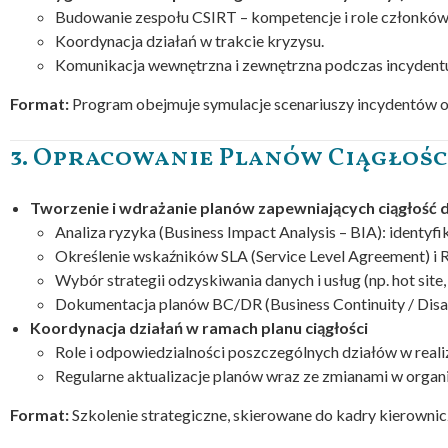
Budowanie zespołu CSIRT – kompetencje i role członków
Koordynacja działań w trakcie kryzysu.
Komunikacja wewnętrzna i zewnętrzna podczas incydent
Format:
Program obejmuje symulacje scenariuszy incydentów o
3. Opracowanie Planów Ciągłośc
Tworzenie i wdrażanie planów zapewniających ciągłość d
Analiza ryzyka (Business Impact Analysis – BIA): identy
Określenie wskaźników SLA (Service Level Agreement) i
Wybór strategii odzyskiwania danych i usług (np. hot site, 
Dokumentacja planów BC/DR (Business Continuity / Disa
Koordynacja działań w ramach planu ciągłości
Role i odpowiedzialności poszczególnych działów w realiz
Regularne aktualizacje planów wraz ze zmianami w organi
Format:
Szkolenie strategiczne, skierowane do kadry kierownicze