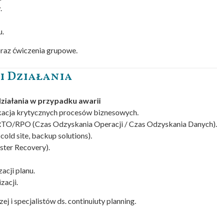
.
u.
raz ćwiczenia grupowe.
i Działania
ziałania w przypadku awarii
fikacja krytycznych procesów biznesowych.
 RTO/RPO (Czas Odzyskania Operacji / Czas Odzyskania Danych).
cold site, backup solutions).
ster Recovery).
acji planu.
zacji.
j i specjalistów ds. continuiuty planning.