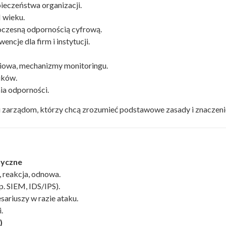
pieczeństwa organizacji.
 wieku.
czesną odpornością cyfrową.
cje dla firm i instytucji.
ciowa, mechanizmy monitoringu.
ików.
a odporności.
zarządom, którzy chcą zrozumieć podstawowe zasady i znaczenie
tyczne
, reakcja, odnowa.
p. SIEM, IDS/IPS).
sariuszy w razie ataku.
.
)