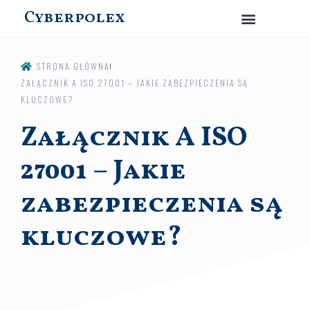
Cyberpolex
STRONA GŁÓWNA
ZAŁĄCZNIK A ISO 27001 – JAKIE ZABEZPIECZENIA SĄ
KLUCZOWE?
Załącznik A ISO
27001 – Jakie
zabezpieczenia są
kluczowe?