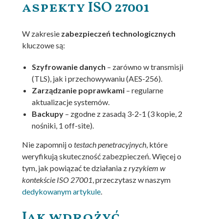
aspekty ISO 27001
W zakresie
zabezpieczeń technologicznych
kluczowe są:
Szyfrowanie danych
– zarówno w transmisji
(TLS), jak i przechowywaniu (AES-256).
Zarządzanie poprawkami
– regularne
aktualizacje systemów.
Backupy
– zgodne z zasadą 3-2-1 (3 kopie, 2
nośniki, 1 off-site).
Nie zapomnij o
testach penetracyjnych
, które
weryfikują skuteczność zabezpieczeń. Więcej o
tym, jak powiązać te działania z
ryzykiem w
kontekście ISO 27001
, przeczytasz w naszym
dedykowanym artykule
.
Jak wdrożyć