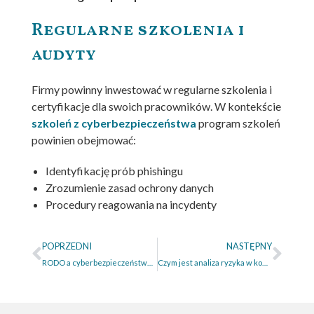
Regularne szkolenia i
audyty
Firmy powinny inwestować w regularne szkolenia i
certyfikacje dla swoich pracowników. W kontekście
szkoleń z cyberbezpieczeństwa
program szkoleń
powinien obejmować:
Identyfikację prób phishingu
Zrozumienie zasad ochrony danych
Procedury reagowania na incydenty
POPRZEDNI
NASTĘPNY
RODO a cyberbezpieczeństwo – jak je połączyć?
Czym jest analiza ryzyka w kontekście NIS2? Praktyczny przewodnik krok po kroku