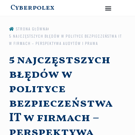
Cyberpolex
STRONA GŁÓWNA
5 NAJCZĘSTSZYCH BŁĘDÓW W POLITYCE BEZPIECZEŃSTWA IT
W FIRMACH – PERSPEKTYWA AUDYTÓW I PRAWA
5 najczęstszych
błędów w
polityce
bezpieczeństwa
IT w firmach –
perspektywa