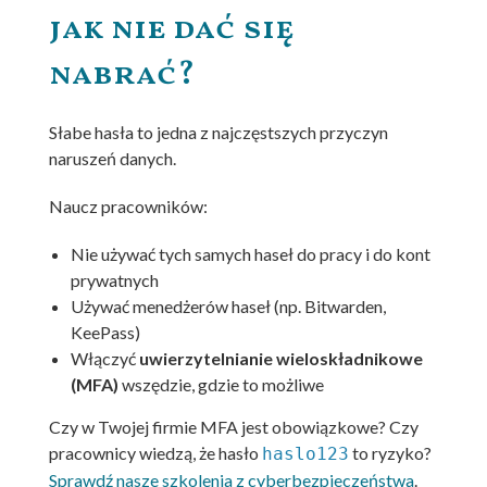
jak nie dać się
nabrać?
Słabe hasła to jedna z najczęstszych przyczyn
naruszeń danych.
Naucz pracowników:
Nie używać tych samych haseł do pracy i do kont
prywatnych
Używać menedżerów haseł (np. Bitwarden,
KeePass)
Włączyć
uwierzytelnianie wieloskładnikowe
(MFA)
wszędzie, gdzie to możliwe
Czy w Twojej firmie MFA jest obowiązkowe? Czy
pracownicy wiedzą, że hasło
to ryzyko?
haslo123
Sprawdź nasze szkolenia z cyberbezpieczeństwa
.