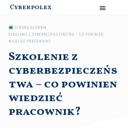
Cyberpolex
STRONA GŁÓWNA
SZKOLENIE Z CYBERBEZPIECZEŃSTWA – CO POWINIEN
WIEDZIEĆ PRACOWNIK?
Szkolenie z
cyberbezpieczeńs
twa – co powinien
wiedzieć
pracownik?