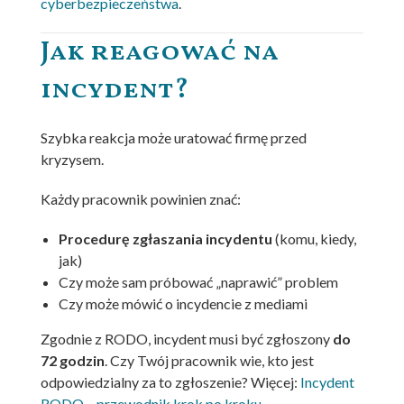
cyberbezpieczeństwa
.
Jak reagować na
incydent?
Szybka reakcja może uratować firmę przed
kryzysem.
Każdy pracownik powinien znać:
Procedurę zgłaszania incydentu
(komu, kiedy,
jak)
Czy może sam próbować „naprawić” problem
Czy może mówić o incydencie z mediami
Zgodnie z RODO, incydent musi być zgłoszony
do
72 godzin
. Czy Twój pracownik wie, kto jest
odpowiedzialny za to zgłoszenie? Więcej:
Incydent
RODO – przewodnik krok po kroku
.