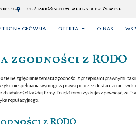
5 805 912
ul. Stare Miasto 29/32 lok. 3 10-026 Olsztyn
STRONA GŁÓWNA
OFERTA
O NAS
WS
a zgodności z RODO
zielne zgłębianie tematu zgodności z przepisami prawnymi, tak
yko niespełniania wymogów prawa poprzez dostarczenie i wdro
er działalności każdej firmy. Dzięki temu zyskujesz pewność, że T
yka reputacyjnego.
godności z RODO