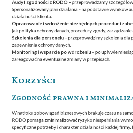
Audyt zgodności z RODO
– przeprowadzamy szczegółowy 
Spersonalizowany plan działania – na podstawie wyników a
działalności klienta.
Opracowanie i wdrożenie niezbędnych procedur i zabe
jak polityka ochrony danych, procedury zgody, zarządzanie
Szkolenia dla personelu
– przeprowadzimy szkolenia dla 
zapewnienia ochrony danych.
Monitoring i wsparcie po wdrożeniu
– po upływie miesią
zareagować na ewentualne zmiany w przepisach.
Korzyści
Zgodność prawna i minimaliz
W natłoku zobowiązań biznesowych brakuje czasu na samod
RODO pomaga zminimalizować ryzyko niespełniania wymogów
specyficzne potrzeby i charakter działalności każdej fir