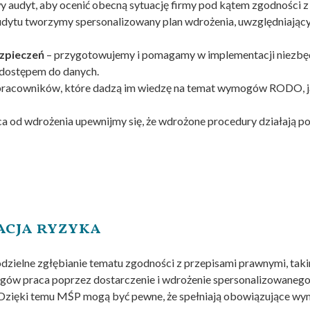
audyt, aby ocenić obecną sytuację firmy pod kątem zgodności 
udytu tworzymy spersonalizowany plan wdrożenia, uwzględniający
zpieczeń
– przygotowujemy i pomagamy w implementacji niezbęd
 dostępem do danych.
pracowników, które dadzą im wiedzę na temat wymogów RODO, ja
ca od wdrożenia upewnijmy się, że wdrożone procedury działają po
acja ryzyka
zielne zgłębianie tematu zgodności z przepisami prawnymi, tak
 praca poprzez dostarczenie i wdrożenie spersonalizowanego p
my. Dzięki temu MŚP mogą być pewne, że spełniają obowiązujące w