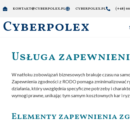
kontakt@cyberpolex.pl
cyberpolex.pl
(+48) 66
Cyberpolex
Usługa zapewnieni
W natłoku zobowiązań biznesowych brakuje czasu na samod
Zapewnienia zgodności z RODO pomaga zminimalizować ryz
działania, który uwzględnia specyficzne potrzeby i charakt
wymogi prawne, unikając tym samym kosztownych kar i ryz
Elementy zapewnienia z