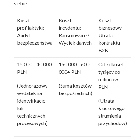
siebie:
Koszt
Koszt
Koszt
profilaktyki:
incydentu:
biznesowy:
Audyt
Ransomware /
Utrata
bezpieczeństwa
Wyciek danych
kontraktu
B2B
15 000 – 40 000
150 000 – 600
Od kilkuset
PLN
000+ PLN
tysięcy do
milionów
(Jednorazowy
(Suma kosztów
PLN
wydatek na
bezpośrednich)
identyfikację
(Utrata
luk
kluczowego
technicznych i
strumienia
procesowych)
przychodów)