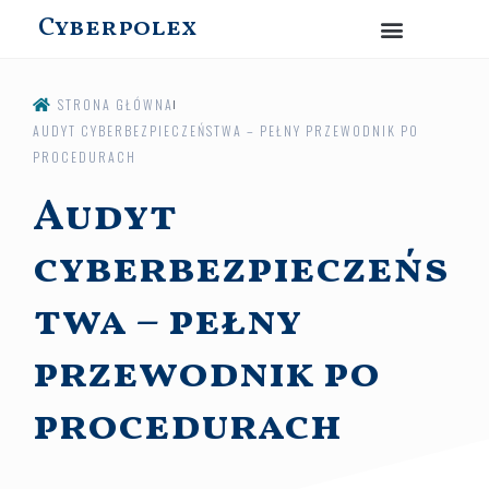
Cyberpolex
STRONA GŁÓWNA
AUDYT CYBERBEZPIECZEŃSTWA – PEŁNY PRZEWODNIK PO
PROCEDURACH
Audyt
cyberbezpieczeńs
twa – pełny
przewodnik po
procedurach