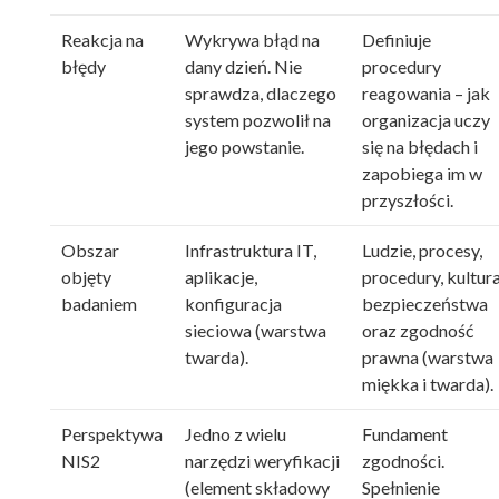
Reakcja na
Wykrywa błąd na
Definiuje
błędy
dany dzień. Nie
procedury
sprawdza, dlaczego
reagowania – jak
system pozwolił na
organizacja uczy
jego powstanie.
się na błędach i
zapobiega im w
przyszłości.
Obszar
Infrastruktura IT,
Ludzie, procesy,
objęty
aplikacje,
procedury, kultur
badaniem
konfiguracja
bezpieczeństwa
sieciowa (warstwa
oraz zgodność
twarda).
prawna (warstwa
miękka i twarda).
Perspektywa
Jedno z wielu
Fundament
NIS2
narzędzi weryfikacji
zgodności.
(element składowy
Spełnienie