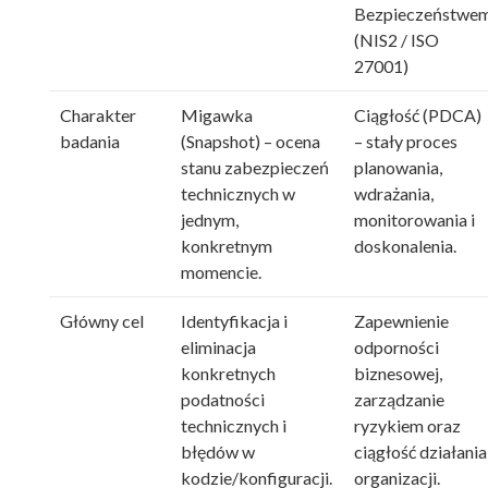
Bezpieczeństwe
(NIS2 / ISO
27001)
Charakter
Migawka
Ciągłość (PDCA)
badania
(Snapshot) – ocena
– stały proces
stanu zabezpieczeń
planowania,
technicznych w
wdrażania,
jednym,
monitorowania i
konkretnym
doskonalenia.
momencie.
Główny cel
Identyfikacja i
Zapewnienie
eliminacja
odporności
konkretnych
biznesowej,
podatności
zarządzanie
technicznych i
ryzykiem oraz
błędów w
ciągłość działania
kodzie/konfiguracji.
organizacji.