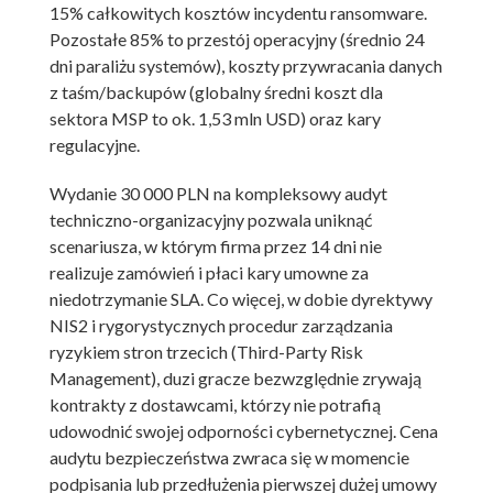
15% całkowitych kosztów incydentu ransomware.
Pozostałe 85% to przestój operacyjny (średnio 24
dni paraliżu systemów), koszty przywracania danych
z taśm/backupów (globalny średni koszt dla
sektora MSP to ok. 1,53 mln USD) oraz kary
regulacyjne.
Wydanie 30 000 PLN na kompleksowy audyt
techniczno-organizacyjny pozwala uniknąć
scenariusza, w którym firma przez 14 dni nie
realizuje zamówień i płaci kary umowne za
niedotrzymanie SLA. Co więcej, w dobie dyrektywy
NIS2 i rygorystycznych procedur zarządzania
ryzykiem stron trzecich (Third-Party Risk
Management), duzi gracze bezwzględnie zrywają
kontrakty z dostawcami, którzy nie potrafią
udowodnić swojej odporności cybernetycznej. Cena
audytu bezpieczeństwa zwraca się w momencie
podpisania lub przedłużenia pierwszej dużej umowy