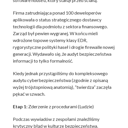
software house’u, który stanął przed ścianą.
Firma zatrudniająca ponad 100 deweloperów
aplikowała o status strategicznego dostawcy
technologii dla podmiotu z sektora finansowego.
Zarząd był pewien wygranej. W końcu mieli
wdrożone topowe systemy klasy EDR,
rygorystyczne polityki haseł i drogie firewalle nowej
generacji. Wydawało się, że audyt bezpieczeństwa
informacji to tylko formalność.
Kiedy jednak przystąpiliśmy do kompleksowego
audytu cyberbezpieczeństwa (zgodnie z opisaną
wyżej trójstopniową anatomią), “twierdza” zaczęła
pękać w szwach.
Etap 1:
Zderzenie z procedurami (Ludzie)
Podczas wywiadów z zespołami znaleźliśmy
krytyczny błąd w kulturze bezpieczeństwa.