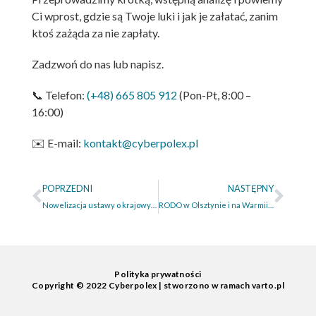
Ci wprost, gdzie są Twoje luki i jak je załatać, zanim
ktoś zażąda za nie zapłaty.
Zadzwoń do nas lub napisz.
📞 Telefon:
(+48) 665 805 912
(Pon-Pt, 8:00 –
16:00)
✉️ E-mail:
kontakt@cyberpolex.pl
POPRZEDNI
NASTĘPNY
Nowelizacja ustawy o krajowym systemie cyberbezpieczeństwa (KSC) – obowiązki podmiotów kluczowych i ważnych. Kompletny przewodnik 2026
RODO w Olsztynie i na Warmii i Mazurach: Dlaczego sama “papierologia” nie ochroni Twojej firmy przed hakerami i karą?
Polityka prywatności
Copyright © 2022 Cyberpolex | stworzono w ramach
varto.pl