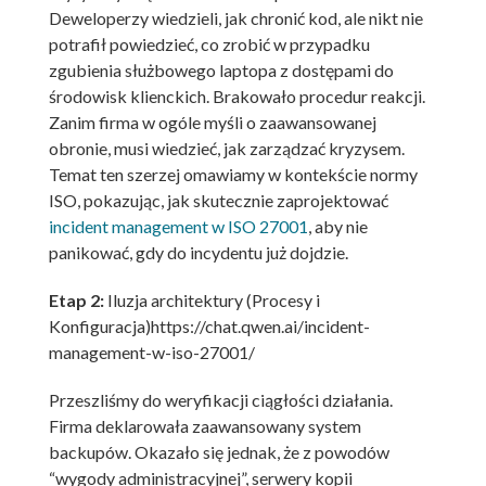
Deweloperzy wiedzieli, jak chronić kod, ale nikt nie
potrafił powiedzieć, co zrobić w przypadku
zgubienia służbowego laptopa z dostępami do
środowisk klienckich. Brakowało procedur reakcji.
Zanim firma w ogóle myśli o zaawansowanej
obronie, musi wiedzieć, jak zarządzać kryzysem.
Temat ten szerzej omawiamy w kontekście normy
ISO, pokazując, jak skutecznie zaprojektować
incident management w ISO 27001
, aby nie
panikować, gdy do incydentu już dojdzie.
Etap 2:
Iluzja architektury (Procesy i
Konfiguracja)https://chat.qwen.ai/incident-
management-w-iso-27001/
Przeszliśmy do weryfikacji ciągłości działania.
Firma deklarowała zaawansowany system
backupów. Okazało się jednak, że z powodów
“wygody administracyjnej”, serwery kopii