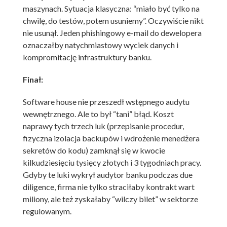
maszynach. Sytuacja klasyczna: “miało być tylko na
chwilę, do testów, potem usuniemy”. Oczywiście nikt
nie usunął. Jeden phishingowy e-mail do dewelopera
oznaczałby natychmiastowy wyciek danych i
kompromitację infrastruktury banku.
Finał:
Software house nie przeszedł wstępnego audytu
wewnętrznego. Ale to był “tani” błąd. Koszt
naprawy tych trzech luk (przepisanie procedur,
fizyczna izolacja backupów i wdrożenie menedżera
sekretów do kodu) zamknął się w kwocie
kilkudziesięciu tysięcy złotych i 3 tygodniach pracy.
Gdyby te luki wykrył audytor banku podczas due
diligence, firma nie tylko straciłaby kontrakt wart
miliony, ale też zyskałaby “wilczy bilet” w sektorze
regulowanym.