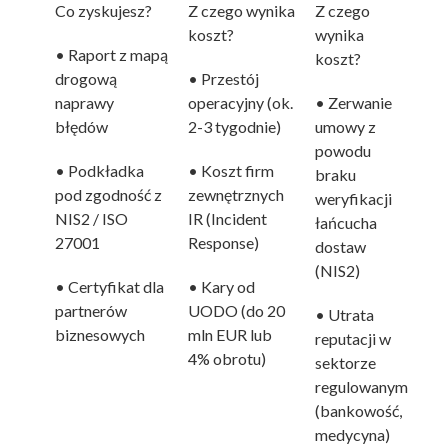
Co zyskujesz?
Z czego wynika
Z czego
koszt?
wynika
• Raport z mapą
koszt?
drogową
• Przestój
naprawy
operacyjny (ok.
• Zerwanie
błędów
2-3 tygodnie)
umowy z
powodu
• Podkładka
• Koszt firm
braku
pod zgodność z
zewnętrznych
weryfikacji
NIS2 / ISO
IR (Incident
łańcucha
27001
Response)
dostaw
(NIS2)
• Certyfikat dla
• Kary od
partnerów
UODO (do 20
• Utrata
biznesowych
mln EUR lub
reputacji w
4% obrotu)
sektorze
regulowanym
(bankowość,
medycyna)